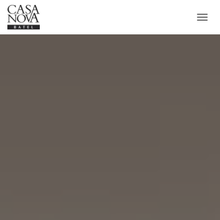
A
L
T
E
R
N
A
R
N
A
V
E
G
A
Ç
Ã
O